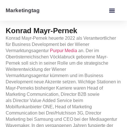
Marketingtag
Konrad Mayr-Pernek
Konrad Mayr-Pernek
heuerte
2022
als
Verantwortlicher
für Business Development
bei der
Wiener
Vermarktungsagentur
Purpur Media
an. Der im
Oberösterreichischen Vöcklabruck geborene Mayr-
Pernek soll sich in seiner Rolle um die
strategische
Weiterentwicklung der Wiener
Vermarktungsagentur
kümmern und im
Business
Development neue Akzente
setzen. Wichtige Stationen in
Mayr-Perneks bisheriger Karriere waren
Head of
Marketing Communication, Director B2B
sowie
als
Director Value Added Service
beim
Mobilfunkanbieter
ONE
,
Head of Marketing
Communication
bei
Drei/Hutchison 3G, Director
Marketing
bei
Samsung
und
CEO bei der Mediaagentur
Wavemaker.
In den vergangenen Jahren fungierte der